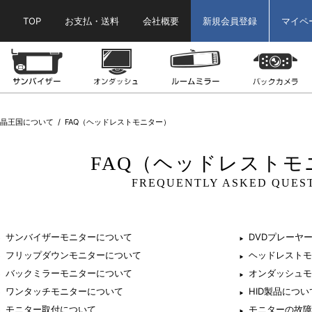
TOP
お支払・送料
会社概要
新規会員登録
マイペ
ター
ヘッドレストモニター
サンバイザーモニター
オンダッシュモニター
ルームミラーモニ
液晶王国について
FAQ（ヘッドレストモニター）
FAQ（ヘッドレストモ
FREQUENTLY ASKED QUES
サンバイザーモニターについて
DVDプレーヤ
フリップダウンモニターについて
ヘッドレストモ
バックミラーモニターについて
オンダッシュモ
ワンタッチモニターについて
HID製品につい
モニター取付について
モニターの故障