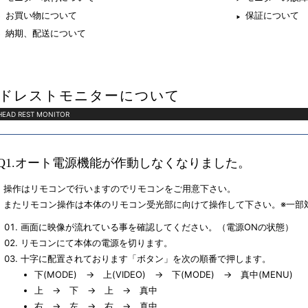
お買い物について
保証について
納期、配送について
ドレストモニターについて
HEAD REST MONITOR
Q1.オート電源機能が作動しなくなりました。
操作はリモコンで行いますのでリモコンをご用意下さい。
またリモコン操作は本体のリモコン受光部に向けて操作して下さい。※一部
画面に映像が流れている事を確認してください。（電源ONの状態）
リモコンにて本体の電源を切ります。
十字に配置されております「ボタン」を次の順番で押します。
下(MODE) → 上(VIDEO) → 下(MODE) → 真中(MENU)
上 → 下 → 上 → 真中
右 → 左 → 右 → 真中