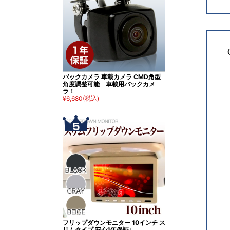
バックカメラ 車載カメラ CMD角型
角度調整可能 車載用バックカメ
ラ！
¥6,680
(税込)
フリップダウンモニター 10インチ ス
リムタイプ 安心1年保証♪