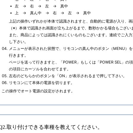
左 → 右 → 左 → 真中
上 → 真ん中 → 右 → 左 → 真中
上記の操作いずれかが本体で認識されますと、自動的に電源が入り、画
（※）本体で認識され画面が立ち上がるまで、数秒かかる場合もござい
また、商品によっては認識されにくいものもございます。連続でご入力
し下さい。
メニューが表示された状態で、リモコンの真ん中のボタン（MENU）
行きます。
ページを送って行きますと、「POWER」もしくは「POWER SEL」
の項目にカーソルを合わせてます。
左右のどちらかのボタンを「ON」が表示されるまで押して下さい。
リモコンにて本体の電源を切ります。
この操作でオート電源の設定がされます。
Q2.取り付けできる車種を教えてください。