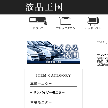
液晶王国
ドライブレコーダー
フリップダウンモニ
TOP
サ
サンバ
SUN V
商品一
該当商
ITEM CATEGORY
車載モニター
サンバイザーモニター
車載モニター