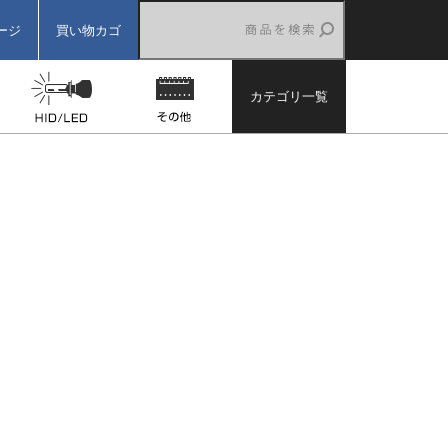
ージ
買い物カゴ
ター
バックカメラ
HID/LED
その他
カテゴリ一覧