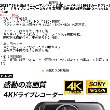
在庫切れ
2023年5月付属品リニューアル マイクロSDカード今だけ16GBカードプレゼ
ント！ ドライブレコーダー 3カメラ 高画質 前後 車内録画 FullHD microSD
16GB
¥6,980
(税込)
・3カメラ同時録画
フロントカメラはFullHD（1980×1080）、
リアカメラと車内用カメラはVGA（640×480）の高画質。
・リアカメラは車外取り付け可能
ギヤをバックに入れると、ガイドライン表示機能搭載。
IP67防水機能付き、車外取り付け可能。
・車内用カメラ
今までありそうでなかった車内用カメラ
運転中の車内の様子が撮影可能。
・前後同時録画
広い範囲に録画できることで正面だけでなく斜めからの事故にも対応でき
ます。