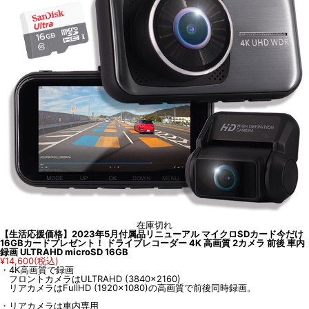
在庫切れ
【生活応援価格】2023年5月付属品リニューアル マイクロSDカード今だけ
16GBカードプレゼント！ ドライブレコーダー 4K 高画質 2カメラ 前後 車内
録画 ULTRAHD microSD 16GB
¥14,600
(税込)
・4K高画質で録画
フロントカメラはULTRAHD (3840×2160)
リアカメラはFullHD (1920×1080)の高画質で前後同時録画。
・リアカメラは車内専用