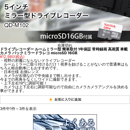
在庫切れ
ドライブレコーダー ルームミラー型 簡単取付 1年保証 常時録画 高画質 車載
カメラ バックミラードラレコ microSD 16GB
¥12,980
(税込)
・視野の邪魔にならないドライブレコーダー
ルームミラーに取り付けるだけ！視界を妨げることがないので普通車はも
ちろん軽自動車にもおすすめです。
・日本仕様 右側レンズ
カメラが右側なので中央線まで映し出せます。
今までの死角をなくしワイドに撮影できます。
・上下左右19°に調節可能！
カメラは上下左右に調節可能なので自由にカメラカメラアングルを決める
事ができます。
3件中1件～3件を表示