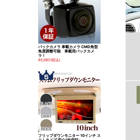
バックカメラ 車載カメラ CMD角型
角度調整可能 車載用バックカメ
ラ！
¥6,680
(税込)
フリップダウンモニター 10インチ ス
リムタイプ 安心1年保証♪