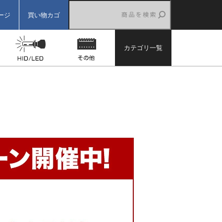
ージ
買い物カゴ
ター
バックカメラ
HID/LED
その他
カテゴリ一覧