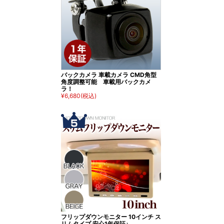
バックカメラ 車載カメラ CMD角型
角度調整可能 車載用バックカメ
ラ！
¥6,680
(税込)
フリップダウンモニター 10インチ ス
リムタイプ 安心1年保証♪