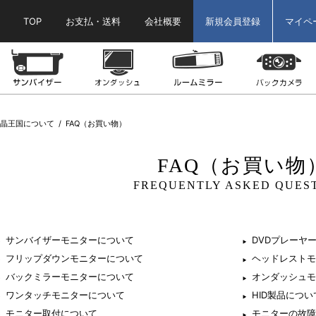
TOP
お支払・送料
会社概要
新規会員登録
マイペ
ター
ヘッドレストモニター
サンバイザーモニター
オンダッシュモニター
ルームミラーモニ
液晶王国について
FAQ（お買い物）
FAQ（お買い物
FREQUENTLY ASKED QUES
サンバイザーモニターについて
DVDプレーヤ
フリップダウンモニターについて
ヘッドレストモ
バックミラーモニターについて
オンダッシュモ
ワンタッチモニターについて
HID製品につい
モニター取付について
モニターの故障