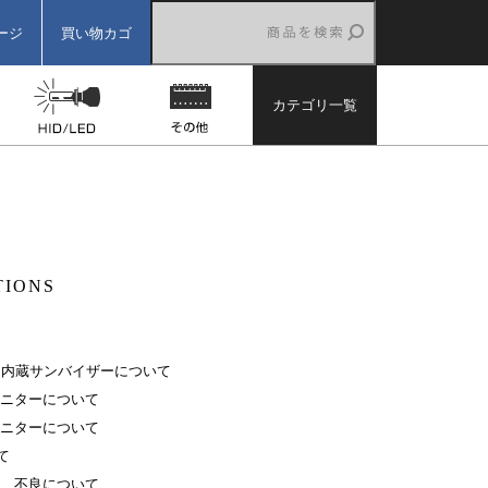
ージ
買い物カゴ
ター
バックカメラ
HID/LED
その他
カテゴリ一覧
）
TIONS
ー内蔵サンバイザーについて
ニターについて
ニターについて
て
、不良について