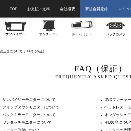
TOP
お支払・送料
会社概要
新規会員登録
マイペ
ター
ヘッドレストモニター
サンバイザーモニター
オンダッシュモニター
ルームミラーモニ
液晶王国について
FAQ（保証）
FAQ（保証）
FREQUENTLY ASKED QUES
サンバイザーモニターについて
DVDプレーヤ
フリップダウンモニターについて
ヘッドレストモ
バックミラーモニターについて
オンダッシュモ
ワンタッチモニターについて
HID製品につい
モニター取付について
モニターの故障