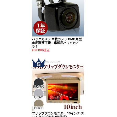
バックカメラ 車載カメラ CMD角型
角度調整可能 車載用バックカメ
ラ！
¥6,680
(税込)
フリップダウンモニター 10インチ ス
リムタイプ 安心1年保証♪