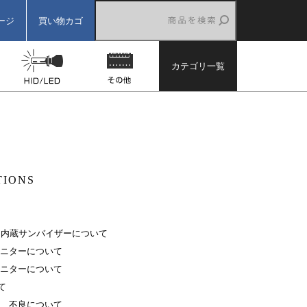
ージ
買い物カゴ
ター
バックカメラ
HID/LED
その他
カテゴリ一覧
TIONS
ー内蔵サンバイザーについて
ニターについて
ニターについて
て
、不良について