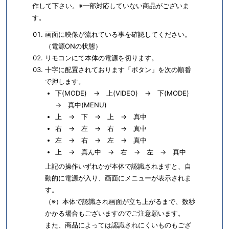
作して下さい。※一部対応していない商品がございま
す。
画面に映像が流れている事を確認してください。
（電源ONの状態）
リモコンにて本体の電源を切ります。
十字に配置されております「ボタン」を次の順番
で押します。
下(MODE) → 上(VIDEO) → 下(MODE)
→ 真中(MENU)
上 → 下 → 上 → 真中
右 → 左 → 右 → 真中
左 → 右 → 左 → 真中
上 → 真ん中 → 右 → 左 → 真中
上記の操作いずれかが本体で認識されますと、自
動的に電源が入り、画面にメニューが表示されま
す。
（※）本体で認識され画面が立ち上がるまで、数秒
かかる場合もございますのでご注意願います。
また、商品によっては認識されにくいものもござ