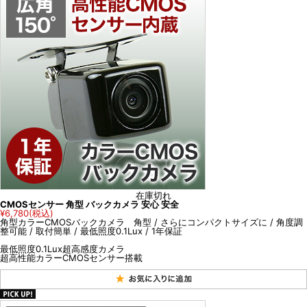
在庫切れ
CMOSセンサー 角型 バックカメラ 安心 安全
¥6,780
(税込)
角型カラーCMOSバックカメラ 角型 / さらにコンパクトサイズに / 角度調
整可能 / 取付簡単 / 最低照度0.1Lux / 1年保証
最低照度0.1Lux超高感度カメラ
超高性能カラーCMOSセンサー搭載