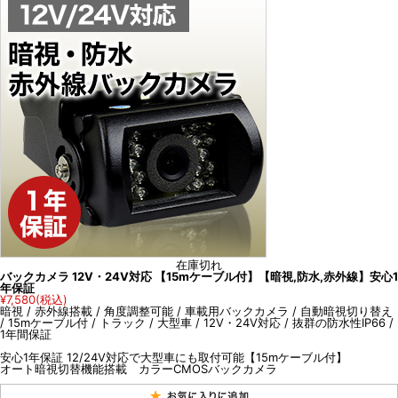
在庫切れ
バックカメラ 12V・24V対応 【15mケーブル付】【暗視,防水,赤外線】安心1
年保証
¥7,580
(税込)
暗視 / 赤外線搭載 / 角度調整可能 / 車載用バックカメラ / 自動暗視切り替え
/ 15mケーブル付 / トラック / 大型車 / 12V・24V対応 / 抜群の防水性IP66 /
1年間保証
安心1年保証 12/24V対応で大型車にも取付可能【15mケーブル付】
オート暗視切替機能搭載 カラーCMOSバックカメラ