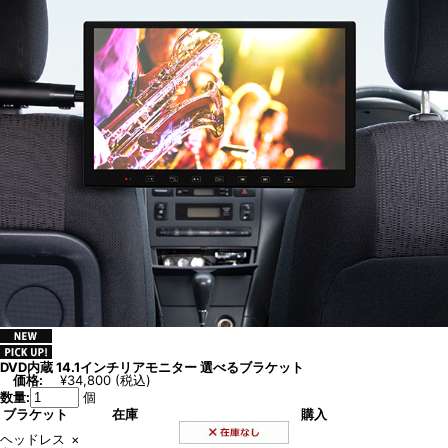
DVD内蔵 14.1インチリアモニター 選べるブラケット
価格:
¥34,800
(税込)
数量:
個
ブラケット
在庫
購入
ヘッドレス
×