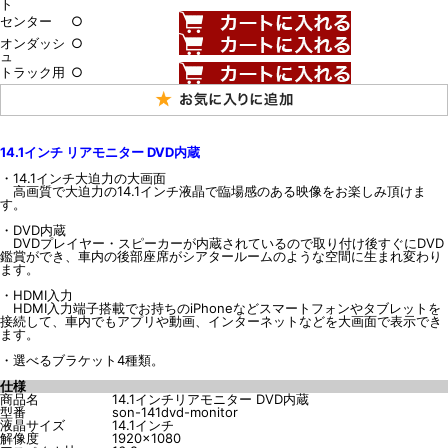
ト
センター
○
オンダッシ
○
ュ
トラック用
○
14.1インチ リアモニター DVD内蔵
・14.1インチ大迫力の大画面
高画質で大迫力の14.1インチ液晶で臨場感のある映像をお楽しみ頂けま
す。
・DVD内蔵
DVDプレイヤー・スピーカーが内蔵されているので取り付け後すぐにDVD
鑑賞ができ、車内の後部座席がシアタールームのような空間に生まれ変わり
ます。
・HDMI入力
HDMI入力端子搭載でお持ちのiPhoneなどスマートフォンやタブレットを
接続して、車内でもアプリや動画、インターネットなどを大画面で表示でき
ます。
・選べるブラケット4種類。
仕様
商品名
14.1インチリアモニター DVD内蔵
型番
son-141dvd-monitor
液晶サイズ
14.1インチ
解像度
1920×1080