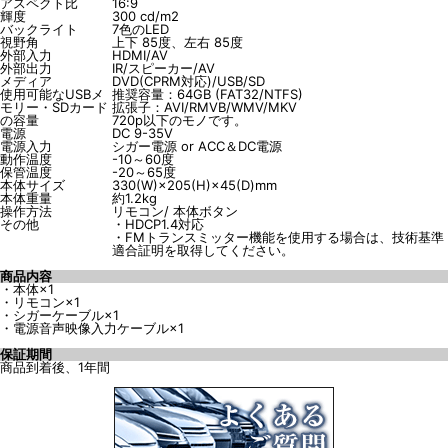
アスペクト比
16:9
輝度
300 cd/m2
バックライト
7色のLED
視野角
上下 85度、左右 85度
外部入力
HDMI/AV
外部出力
IR/スピーカー/AV
メディア
DVD(CPRM対応)/USB/SD
使用可能なUSBメ
推奨容量：64GB (FAT32/NTFS)
モリー・SDカード
拡張子：AVI/RMVB/WMV/MKV
の容量
720p以下のモノです。
電源
DC 9-35V
電源入力
シガー電源 or ACC＆DC電源
動作温度
-10～60度
保管温度
-20～65度
本体サイズ
330(W)×205(H)×45(D)mm
本体重量
約1.2kg
操作方法
リモコン/ 本体ボタン
その他
・HDCP1.4対応
・FMトランスミッター機能を使用する場合は、技術基準
適合証明を取得してください。
商品内容
・本体×1
・リモコン×1
・シガーケーブル×1
・電源音声映像入力ケーブル×1
保証期間
商品到着後、1年間