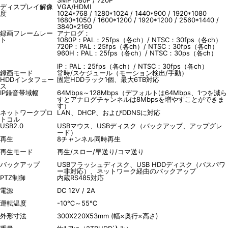
3MP1080P / 720P
ディスプレイ解像
VGA/HDMI
度
1024*768 / 1280*1024 / 1440*900 / 1920*1080
1680*1050 / 1600*1200 / 1920*1200 / 2560*1440 /
3840*2160
録画フレームレー
アナログ：
ト
1080P：PAL：25fps（各ch）/ NTSC：30fps（各ch）
720P：PAL：25fps（各ch）/ NTSC：30fps（各ch）
960H：PAL：25fps（各ch）/ NTSC：30ps（各ch）
IP：PAL：25fps（各ch）/ NTSC：30fps（各ch）
録画モード
常時/スケジュール（モーション検出/手動）
HDDインタフェー
固定HDDラック1個、最大6TB対応
ス
IP録音帯域幅
64Mbps～128Mbps（デフォルトは64Mbps、1つを減ら
すとアナログチャンネルは8Mbpsを増やすことができま
す）
ネットワークプロ
LAN、DHCP、およびDDNSに対応
トコル
USB2.0
USBマウス、USBディスク（バックアップ、アップグレ
ード）
再生
8チャンネル同時再生
再生モード
再生/スロー/早送り/コマ送り
バックアップ
USBフラッシュディスク、USB HDDディスク（バスパワ
ー非対応）、ネットワーク経由のバックアップ
PTZ制御
内蔵RS485対応
電源
DC 12V / 2A
運転温度
-10℃～55℃
外形寸法
300X220X53mm (幅×奥行×高さ)