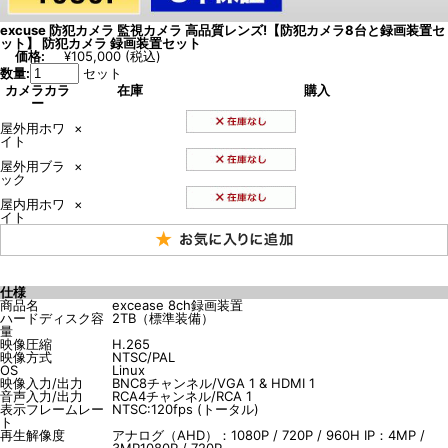
excuse 防犯カメラ 監視カメラ 高品質レンズ!【防犯カメラ8台と録画装置セ
ット】 防犯カメラ 録画装置セット
価格:
¥105,000
(税込)
数量:
セット
カメラカラ
在庫
購入
ー
屋外用ホワ
×
イト
屋外用ブラ
×
ック
屋内用ホワ
×
イト
仕様
商品名
excease 8ch録画装置
ハードディスク容
2TB（標準装備）
量
映像圧縮
H.265
映像方式
NTSC/PAL
OS
Linux
映像入力/出力
BNC8チャンネル/VGA 1 & HDMI 1
音声入力/出力
RCA4チャンネル/RCA 1
表示フレームレー
NTSC:120fps (トータル)
ト
再生解像度
アナログ（AHD）：1080P / 720P / 960H IP：4MP /