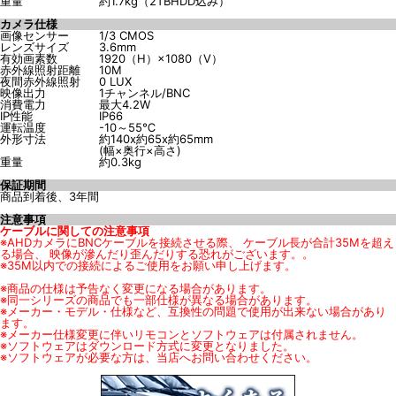
重量
約1.7kg（2TBHDD込み）
カメラ仕様
画像センサー
1/3 CMOS
レンズサイズ
3.6mm
有効画素数
1920（H）×1080（V）
赤外線照射距離
10M
夜間赤外線照射
0 LUX
映像出力
1チャンネル/BNC
消費電力
最大4.2W
IP性能
IP66
運転温度
-10～55℃
外形寸法
約140x約65x約65mm
(幅×奥行×高さ)
重量
約0.3kg
保証期間
商品到着後、3年間
注意事項
ケーブルに関しての注意事項
※AHDカメラにBNCケーブルを接続させる際、 ケーブル長が合計35Mを超え
る場合、 映像が滲んだり歪んだりする恐れがございます。。
※35M以内での接続によるご使用をお願い申し上げます。
※商品の仕様は予告なく変更になる場合があります。
※同一シリーズの商品でも一部仕様が異なる場合があります。
※メーカー・モデル・仕様など、互換性の問題で使用が出来ない場合があり
ます。
※メーカー仕様変更に伴いリモコンとソフトウェアは付属されません。
※ソフトウェアはダウンロード方式に変更となりました。
※ソフトウェアが必要な方は、当店へお問い合わせください。