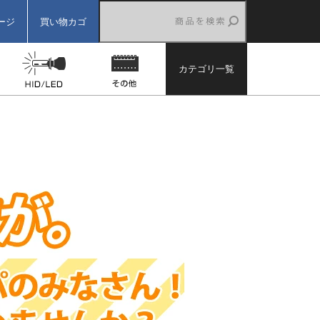
ージ
買い物カゴ
ター
バックカメラ
HID/LED
その他
カテゴリ一覧