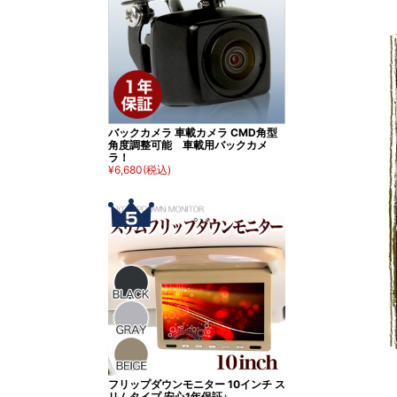
バックカメラ 車載カメラ CMD角型
角度調整可能 車載用バックカメ
ラ！
¥6,680
(税込)
フリップダウンモニター 10インチ ス
リムタイプ 安心1年保証♪