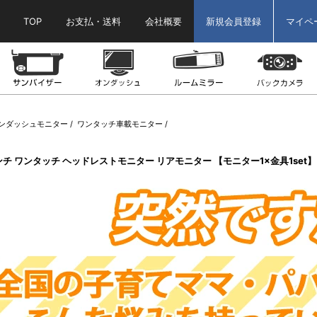
TOP
お支払・送料
会社概要
新規会員登録
マイペ
ター
ヘッドレストモニター
サンバイザーモニター
オンダッシュモニター
ルームミラーモニ
ンダッシュモニター
ワンタッチ車載モニター
インチ ワンタッチ ヘッドレストモニター リアモニター 【モニター1×金具1set】