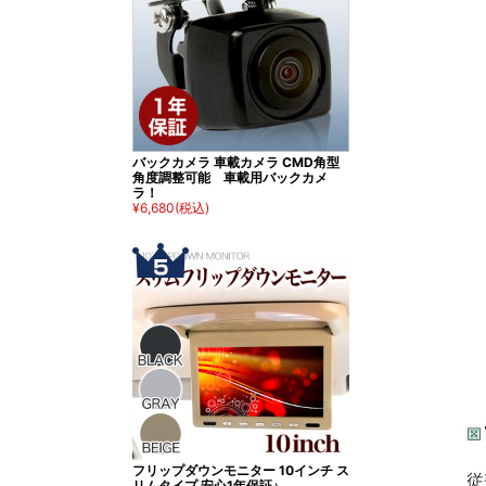
バックカメラ 車載カメラ CMD角型
角度調整可能 車載用バックカメ
ラ！
¥6,680
(税込)
フリップダウンモニター 10インチ ス
リムタイプ 安心1年保証♪